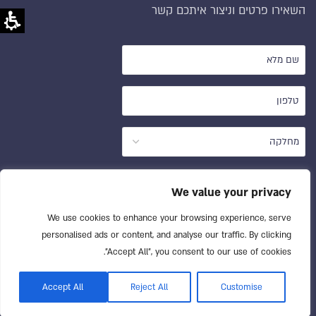
השאירו פרטים וניצור איתכם קשר
שם
מלא
טלפון
*
*
מחלקה
הסכמה
*
We value your privacy
ידוע לי שהפרטים שמסרתי לעיל
We use cookies to enhance your browsing experience, serve
personalised ads or content, and analyse our traffic. By clicking
ייכללו במאגרי המידע של סוויס
"Accept All", you consent to our use of cookies.
סיסטם בהתאם למדיניות הפרטיות
Accept All
Reject All
Customise